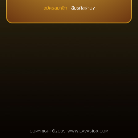
สมัครสมาชิก
ลืมรหัสผ่าน?
COPYRIGHT©2099, WWW.LAVAS18X.COM